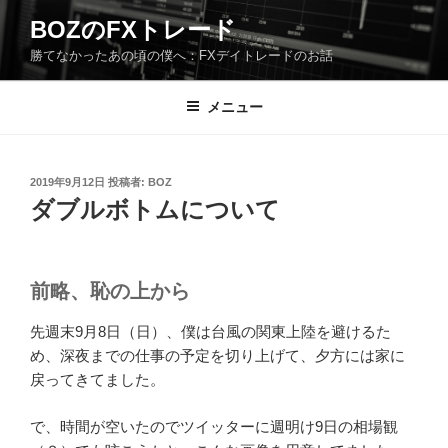
コ
BOZのFXトレード
ン
勝てなかったあの頃の僕へ：FXデイトレードのお話
テ
ン
ツ
メニュー
へ
ス
キ
投
2019年9月12日
投稿者:
BOZ
稿
ッ
ダブルボトムについて
日:
プ
前略、恥の上から
先週末9月8日（日）、僕は台風の関東上陸を避けるた
め、深夜までの仕事の予定を切り上げて、夕方には家に
戻ってきてました。
で、時間が空いたのでツイッターに週明け9日の相場観