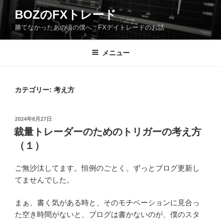
コ
BOZのFXトレード
ン
勝てなかったあの頃の僕へ：FXデイトレードのお話
テ
ン
ツ
メニュー
へ
ス
キ
カテゴリー:
考え方
ッ
プ
投
2024年8月27日
稿
裁量トレーダーのためのトリガーの考え方
日:
（１）
ご無沙汰してます。恒例のごとく、ずっとブログ更新し
てませんでした。
まぁ、書く気がある時と、そのモチベーションに見合っ
た空き時間がないと、ブログは書かないのが、僕のスタ