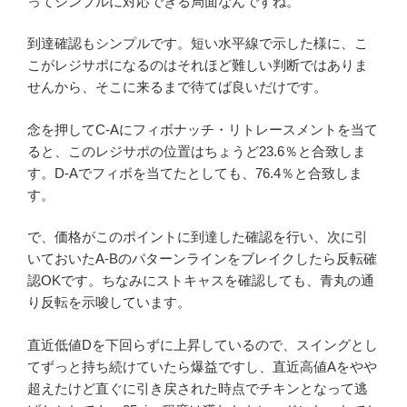
ってシンプルに対応できる局面なんですね。
到達確認もシンプルです。短い水平線で示した様に、こ
こがレジサポになるのはそれほど難しい判断ではありま
せんから、そこに来るまで待てば良いだけです。
念を押してC-Aにフィボナッチ・リトレースメントを当て
ると、このレジサポの位置はちょうど23.6％と合致しま
す。D-Aでフィボを当てたとしても、76.4％と合致しま
す。
で、価格がこのポイントに到達した確認を行い、次に引
いておいたA-Bのパターンラインをブレイクしたら反転確
認OKです。ちなみにストキャスを確認しても、青丸の通
り反転を示唆しています。
直近低値Dを下回らずに上昇しているので、スイングとし
てずっと持ち続けていたら爆益ですし、直近高値Aをやや
超えたけど直ぐに引き戻された時点でチキンとなって逃