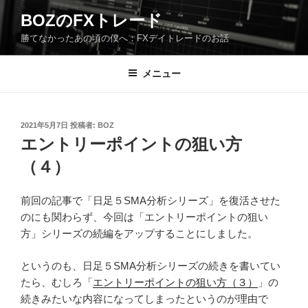
コ
BOZのFXトレード
ン
勝てなかったあの頃の僕へ：FXデイトレードのお話
テ
ン
ツ
メニュー
へ
ス
キ
投
2021年5月7日
投稿者:
BOZ
稿
ッ
エントリーポイントの狙い方
日:
プ
（４）
前回の記事で「日足５SMA分析シリーズ」を復活させた
のにも関わらず、今回は「エントリーポイントの狙い
方」シリーズの続編をアップすることにしました。
というのも、日足５SMA分析シリーズの続きを書いてい
たら、むしろ「
エントリーポイントの狙い方（３）
」の
続きみたいな内容になってしまったというのが理由で