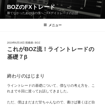
コ
BOZのFXトレード
ン
勝てなかったあの頃の僕へ：FXデイトレードのお話
テ
ン
ツ
メニュー
へ
ス
キ
投
2019年6月19日
投稿者:
BOZ
稿
ッ
これがBOZ流！ライントレードの
日:
プ
基礎７β
終わりのはじまり
ライントレードの基礎について、僕なりの考え方を、こ
れまで６回に渡ってお話してきました。
ただ、僕はまだまだ甘ちゃんなので、書けば書くほど自