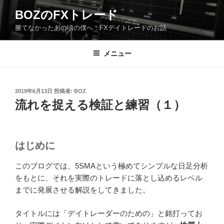
コ
BOZのFXトレード
ン
勝てなかったあの頃の僕へ：FXデイトレードのお話
テ
ン
ツ
メニュー
へ
ス
キ
投
2019年6月13日
投稿者:
BOZ
稿
ッ
流れを捉える検証と練習（１）
日:
プ
はじめに
このブログでは、5SMAという極めてシンプルな日足分析
をもとに、それを実際のトレードに落とし込めるレベル
までに発展させる解説をしてきました。
タイトルには「デイトレーダーのための」と銘打ってお