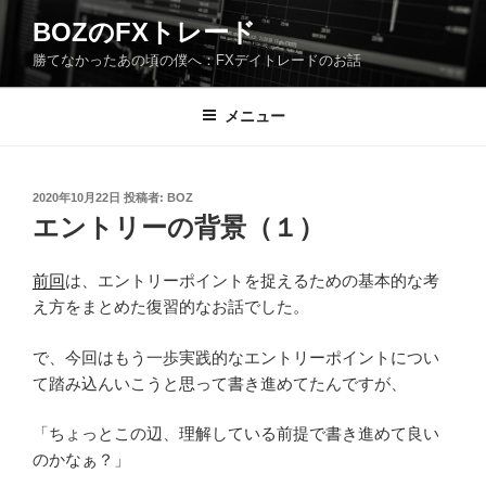
コ
BOZのFXトレード
ン
勝てなかったあの頃の僕へ：FXデイトレードのお話
テ
ン
ツ
メニュー
へ
ス
キ
投
2020年10月22日
投稿者:
BOZ
稿
ッ
エントリーの背景（１）
日:
プ
前回
は、エントリーポイントを捉えるための基本的な考
え方をまとめた復習的なお話でした。
で、今回はもう一歩実践的なエントリーポイントについ
て踏み込んいこうと思って書き進めてたんですが、
「ちょっとこの辺、理解している前提で書き進めて良い
のかなぁ？」